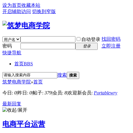
设为首页
收藏本站
开启辅助访问
切换到窄版
找回密码
自动登录
密码
立即注册
登录
快捷导航
首页
BBS
搜索
搜索
筑梦电商学院
»
首页
今日:
0
|
昨日:
0
|
帖子:
379
|
会员:
8
|
欢迎新会员:
Portablewry
最新回复
电商平台运营